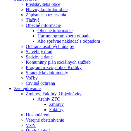
Predstavitelia obce
Hlavný kontrolór obce
Zápisnice a uznesenia
Tlačivá
Obecné informácie
Obecné informácie
Harmonogram zberu odpadu
Ako správne nakladať s odpadom
Ochrana osobných údajov
Stavebný úrad
Sadzby a dane
Komunitný plán sociálnych služieb
Program rozvoja obce Králiky
Strategické dokumenty
Voľby
Civilná ochrana
Zverejňovanie
Zmluvy, Faktúry, Objednávky
Archiv ZFO
Zmluvy
Faktúry
Hospodárenie
Verejné obstarávanie
VZN
Úradná tabuľa