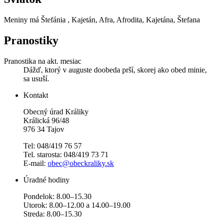
Meniny má
Štefánia
, Kajetán, Afra, Afrodita, Kajetána, Štefana
Pranostiky
Pranostika na akt. mesiac
Dážď, ktorý v auguste doobeda prší, skorej ako obed minie,
sa usuší.
Kontakt
Obecný úrad Králiky
Králická 96/48
976 34 Tajov
Tel: 048/419 76 57
Tel. starosta: 048/419 73 71
E-mail:
obec@obeckraliky.sk
Úradné hodiny
Pondelok: 8.00–15.30
Utorok: 8.00–12.00 a 14.00–19.00
Streda: 8.00–15.30