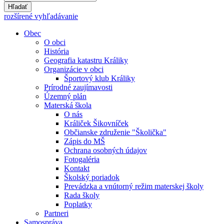
Hľadať
rozšírené vyhľadávanie
Obec
O obci
História
Geografia katastru Králiky
Organizácie v obci
Športový klub Králiky
Prírodné zaujímavosti
Územný plán
Materská škola
O nás
Králiček Šikovníček
Občianske združenie "Školička"
Zápis do MŠ
Ochrana osobných údajov
Fotogaléria
Kontakt
Školský poriadok
Prevádzka a vnútorný režim materskej školy
Rada školy
Poplatky
Partneri
Samospráva