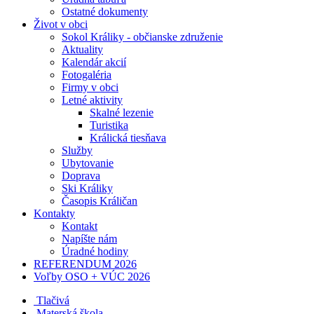
Ostatné dokumenty
Život v obci
Sokol Králiky - občianske združenie
Aktuality
Kalendár akcií
Fotogaléria
Firmy v obci
Letné aktivity
Skalné lezenie
Turistika
Králická tiesňava
Služby
Ubytovanie
Doprava
Ski Králiky
Časopis Králičan
Kontakty
Kontakt
Napíšte nám
Úradné hodiny
REFERENDUM 2026
Voľby OSO + VÚC 2026
Tlačivá
Materská škola