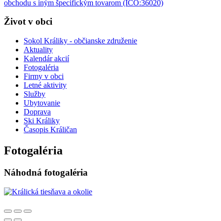
obchodu s iným špecifickým tovarom (IČO:36020)
Život v obci
Sokol Králiky - občianske združenie
Aktuality
Kalendár akcií
Fotogaléria
Firmy v obci
Letné aktivity
Služby
Ubytovanie
Doprava
Ski Králiky
Časopis Králičan
Fotogaléria
Náhodná fotogaléria