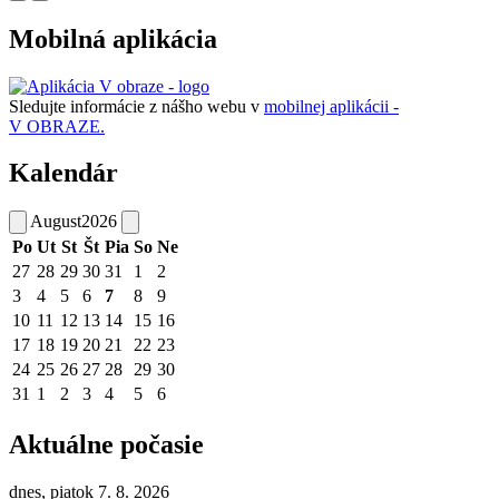
Mobilná aplikácia
Sledujte informácie z nášho webu v
mobilnej aplikácii -
V OBRAZE.
Kalendár
August
2026
Po
Ut
St
Št
Pia
So
Ne
27
28
29
30
31
1
2
3
4
5
6
7
8
9
10
11
12
13
14
15
16
17
18
19
20
21
22
23
24
25
26
27
28
29
30
31
1
2
3
4
5
6
Aktuálne počasie
dnes, piatok 7. 8. 2026