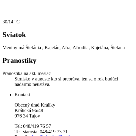
30/14 °C
Sviatok
Meniny má
Štefánia
, Kajetán, Afra, Afrodita, Kajetána, Štefana
Pranostiky
Pranostika na akt. mesiac
Strnisko v auguste kto si preoráva, ten sa o rok budúci
nadarmo neustáva.
Kontakt
Obecný úrad Králiky
Králická 96/48
976 34 Tajov
Tel: 048/419 76 57
Tel. starosta: 048/419 73 71