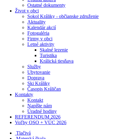
Ostatné dokumenty
Život v obci
Sokol Králiky - občianske združenie
Aktuality
Kalendár akcií
Fotogaléria
Firmy v obci
Letné aktivity
Skalné lezenie
Turistika
Králická tiesňava
Služby
Ubytovanie
Doprava
Ski Králiky
Časopis Králičan
Kontakty
Kontakt
Napíšte nám
Úradné hodiny
REFERENDUM 2026
Voľby OSO + VÚC 2026
Tlačivá
Materská škola