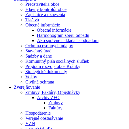
Predstavitelia obce
Hlavný kontrolór obce
Zápisnice a uznesenia
Tlačivá
Obecné informácie
Obecné informácie
Harmonogram zberu odpadu
Ako správne nakladať s odpadom
Ochrana osobných údajov
Stavebný úrad
Sadzby a dane
Komunitný plán sociálnych služieb
Program rozvoja obce Králiky
Strategické dokumenty
Voľby
Civilná ochrana
Zverejňovanie
Zmluvy, Faktúry, Objednávky
Archiv ZFO
Zmluvy
Faktúry
Hospodárenie
Verejné obstarávanie
VZN
Úradná tabuľa