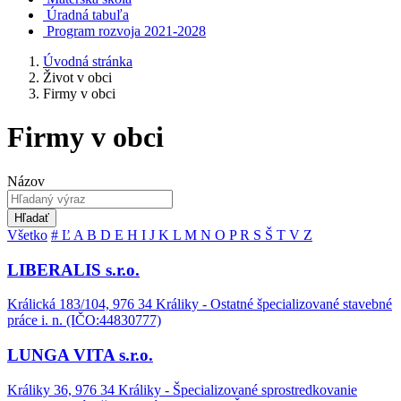
Úradná tabuľa
Program rozvoja 2021-2028
Úvodná stránka
Život v obci
Firmy v obci
Firmy v obci
Názov
Hľadať
Všetko
#
Ľ
A
B
D
E
H
I
J
K
L
M
N
O
P
R
S
Š
T
V
Z
LIBERALIS s.r.o.
Králická 183/104, 976 34 Králiky - Ostatné špecializované stavebné
práce i. n. (IČO:44830777)
LUNGA VITA s.r.o.
Králiky 36, 976 34 Králiky - Špecializované sprostredkovanie