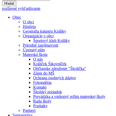
Hľadať
rozšírené vyhľadávanie
Obec
O obci
História
Geografia katastru Králiky
Organizácie v obci
Športový klub Králiky
Prírodné zaujímavosti
Územný plán
Materská škola
O nás
Králiček Šikovníček
Občianske združenie "Školička"
Zápis do MŠ
Ochrana osobných údajov
Fotogaléria
Kontakt
Školský poriadok
Prevádzka a vnútorný režim materskej školy
Rada školy
Poplatky
Partneri
Samospráva